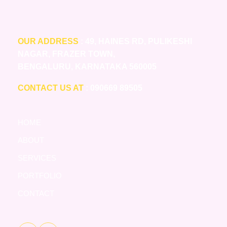
OUR ADDRESS
: 49, HAINES RD, PULIKESHI
NAGAR, FRAZER TOWN,
BENGALURU, KARNATAKA 560005
CONTACT US AT
: 090669 89505
HOME
ABOUT
SERVICES
PORTFOLIO
CONTACT