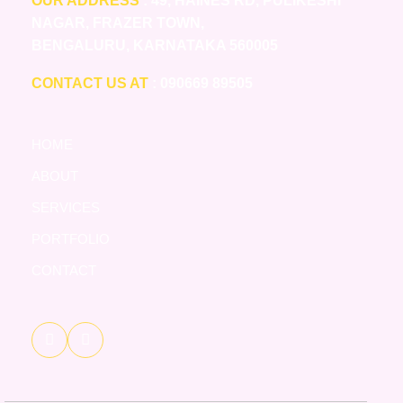
OUR ADDRESS
: 49, HAINES RD, PULIKESHI
NAGAR, FRAZER TOWN,
BENGALURU, KARNATAKA 560005
CONTACT US AT
: 090669 89505
HOME
ABOUT
SERVICES
PORTFOLIO
CONTACT