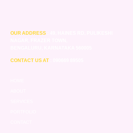
OUR ADDRESS
: 49, HAINES RD, PULIKESHI
NAGAR, FRAZER TOWN,
BENGALURU, KARNATAKA 560005
CONTACT US AT
: 090669 89505
HOME
ABOUT
SERVICES
PORTFOLIO
CONTACT