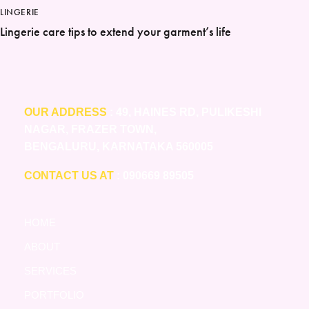
LINGERIE
Lingerie care tips to extend your garment’s life
OUR ADDRESS
: 49, HAINES RD, PULIKESHI
NAGAR, FRAZER TOWN,
BENGALURU, KARNATAKA 560005
CONTACT US AT
: 090669 89505
HOME
ABOUT
SERVICES
PORTFOLIO