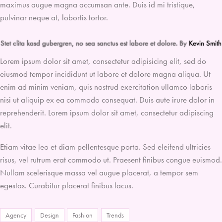
maximus augue magna accumsan ante. Duis id mi tristique,
pulvinar neque at, lobortis tortor.
Stet clita kasd gubergren, no sea sanctus est labore et dolore. By
Kevin Smith
Lorem ipsum dolor sit amet, consectetur adipisicing elit, sed do
eiusmod tempor incididunt ut labore et dolore magna aliqua. Ut
enim ad minim veniam, quis nostrud exercitation ullamco laboris
nisi ut aliquip ex ea commodo consequat. Duis aute irure dolor in
reprehenderit. Lorem ipsum dolor sit amet, consectetur adipiscing
elit.
Etiam vitae leo et diam pellentesque porta. Sed eleifend ultricies
risus, vel rutrum erat commodo ut. Praesent finibus congue euismod.
Nullam scelerisque massa vel augue placerat, a tempor sem
egestas. Curabitur placerat finibus lacus.
Agency
Design
Fashion
Trends